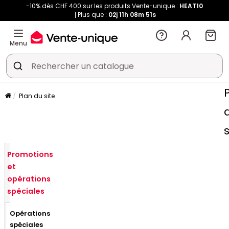
-10% dès CHF 400 sur les produits Vente-unique :
HEAT10
Plus que :
02j
11h
08m
50s
Menu
Plan du site
s
Promotions
et
opérations
spéciales
Opérations
spéciales