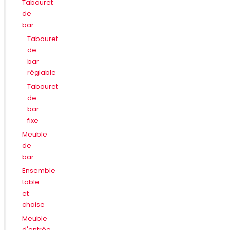
Tabouret
de
bar
Tabouret
de
bar
réglable
Tabouret
de
bar
fixe
Meuble
de
bar
Ensemble
table
et
chaise
Meuble
d'entrée