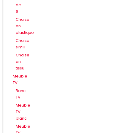
de
6
Chaise
en
plastique
Chaise
simili
Chaise
en
tissu
Meuble
TV
Banc
TV
Meuble
TV
blanc
Meuble
TV