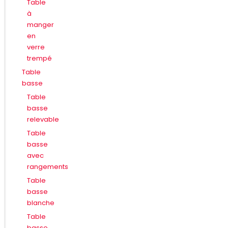
Table
à
manger
en
verre
trempé
Table
basse
Table
basse
relevable
Table
basse
avec
rangements
Table
basse
blanche
Table
basse