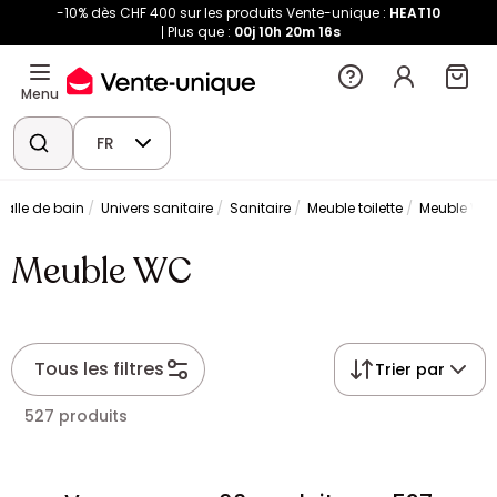
-10% dès CHF 400 sur les produits Vente-unique :
HEAT10
Plus que :
00j
10h
20m
16s
Menu
FR
Salle de bain
Univers sanitaire
Sanitaire
Meuble toilette
Meuble WC
Meuble WC
Tous les filtres
Trier par
527 produits