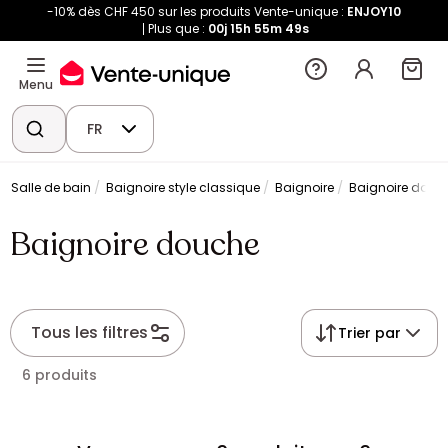
-10% dès CHF 450 sur les produits Vente-unique :
ENJOY10
Plus que :
00j
15h
55m
49s
Menu
FR
Salle de bain
Baignoire style classique
Baignoire
Baignoire douc
Baignoire douche
Tous les filtres
Trier par
6 produits