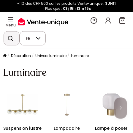
-11% dès CHF 500 sur les produits Vente-unique :
SUN11
Plus que :
03j
15h
13m
14s
Menu
FR
Décoration
Univers luminaire
Luminaire
Luminaire
Suspension lustre
Lampadaire
Lampe à poser