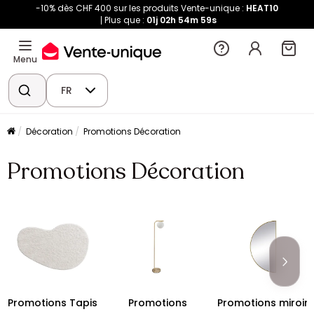
-10% dès CHF 400 sur les produits Vente-unique :
HEAT10
Plus que :
01j
02h
54m
58s
Menu
FR
Décoration
Promotions Décoration
Promotions Décoration
Promotions Tapis
Promotions
Promotions miroir