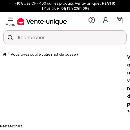
-10% dès CHF 400 sur les produits Vente-unique :
HEAT10
Plus que :
01j
19h
23m
06s
Menu
Vous avez oublié votre mot de passe ?
a
o
v
p
?
Renseignez