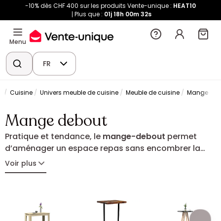
-10% dès CHF 400 sur les produits Vente-unique :
HEAT10
Plus que :
01j
18h
00m
30s
Menu
FR
e
Cuisine
Univers meuble de cuisine
Meuble de cuisine
Mange deb
Mange debout
Pratique et tendance, le
mange-debout
permet
d’aménager un espace repas sans encombrer la
pièce. Dans une cuisine, un studio ou un séjour
Voir plus
ouvert, il crée un lieu convivial pour partager un
café, un repas rapide ou un apéritif entre proches.
Disponible dans différents styles et dimensions, la
table haute s’adapte à tous les intérieurs tout en
apportant une touche moderne et chaleureuse à