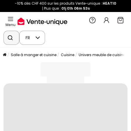
-10% dès CHF 400 sur les produits Vente-unique :
HEAT10
Plus que :
01j
01h
06m
53s
Menu
FR
Salle à manger et cuisine
Cuisine
Univers meuble de cuisine
placeholder
placeholder