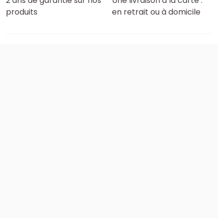
2 ans de garantie sur nos
Une livraison à la carte :
produits
en retrait ou à domicile