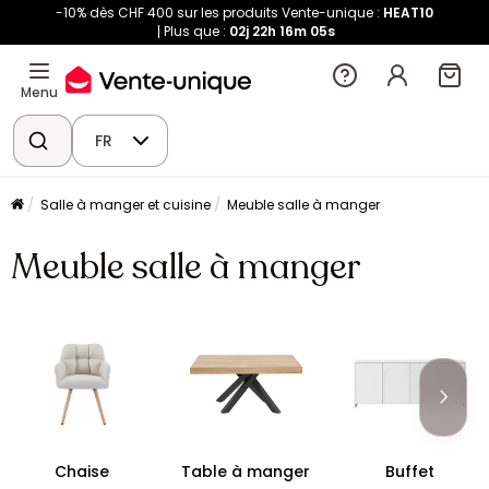
-10% dès CHF 400 sur les produits Vente-unique :
HEAT10
Plus que :
02j
22h
16m
05s
Menu
FR
Salle à manger et cuisine
Meuble salle à manger
Meuble salle à manger
Chaise
Table à manger
Buffet