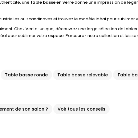
thenticité, une
table basse en verre
donne une impression de légèret
trielles ou scandinaves et trouvez le modèle idéal pour sublimer votr
raiment. Chez Vente-unique, découvrez une large sélection de tables ba
idéal pour sublimer votre espace. Parcourez notre collection et laiss
Table basse ronde
Table basse relevable
Table ba
cement de son salon ?
Voir tous les conseils