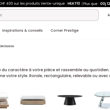
HF 400 sur les produits Vente-unique :
HEAT10
Plus que :
00j
12
A
Inspirations & conseils
Corner Prestige
ble basse
du caractère à votre pièce et rassemble au quotidien. 
me votre style. Ronde, rectangulaire, relevable ou avec 