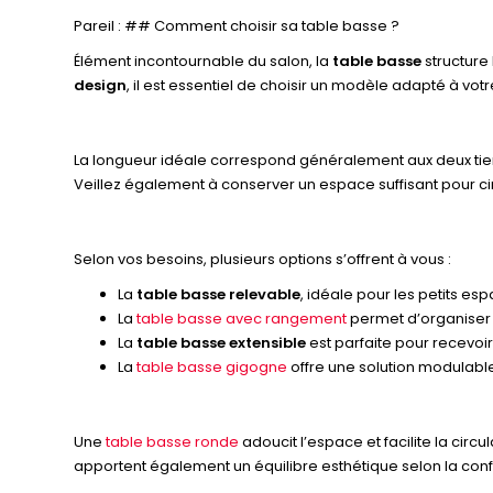
Pareil : ## Comment choisir sa table basse ?
Élément incontournable du salon, la
table basse
structure
design
, il est essentiel de choisir un modèle adapté à vot
La longueur idéale correspond généralement aux deux tiers 
Veillez également à conserver un espace suffisant pour cir
Selon vos besoins, plusieurs options s’offrent à vous :
La
table basse relevable
, idéale pour les petits e
La
table basse avec rangement
permet d’organiser 
La
table basse extensible
est parfaite pour recevoir 
La
table basse gigogne
offre une solution modulable
Une
table basse ronde
adoucit l’espace et facilite la cir
apportent également un équilibre esthétique selon la conf