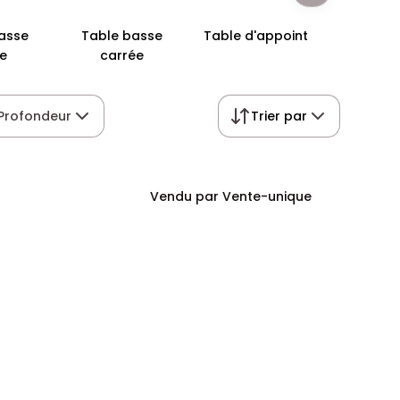
asse
Table basse
Table d'appoint
Table 
e
carrée
verr
Profondeur
Trier par
Vendu par Vente-unique