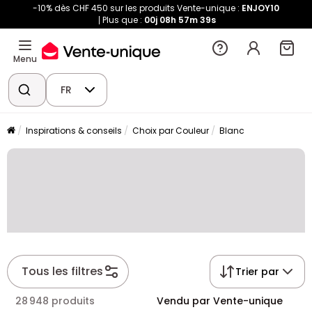
-10% dès CHF 450 sur les produits Vente-unique :
ENJOY10
Plus que :
00j
08h
57m
39s
Menu
FR
Inspirations & conseils
Choix par Couleur
Blanc
Tous les filtres
Trier par
28 948 produits
Vendu par Vente-unique