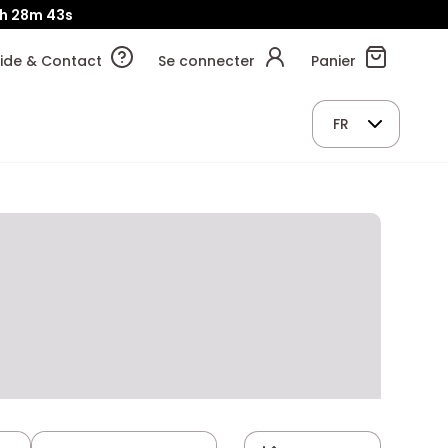
h
28m
43s
ide & Contact
Se connecter
Panier
FR