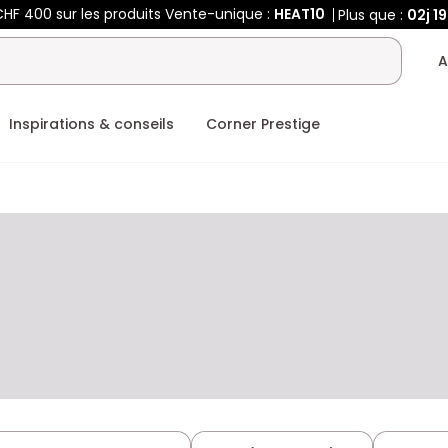
HF 400 sur les produits Vente-unique :
HEAT10
Plus que :
02j
19
A
Inspirations & conseils
Corner Prestige