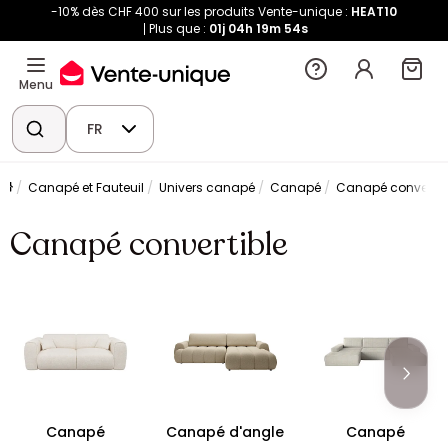
-10% dès CHF 400 sur les produits Vente-unique :
HEAT10
Plus que :
01j
04h
19m
53s
Menu
FR
Canapé et Fauteuil
Univers canapé
Canapé
Canapé convertib
Canapé convertible
Canapé
Canapé d'angle
Canapé