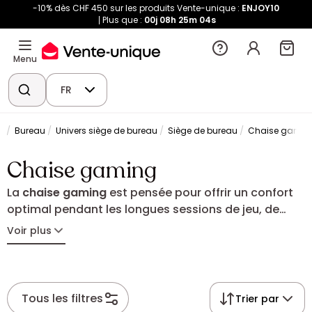
-10% dès CHF 450 sur les produits Vente-unique :
ENJOY10
Plus que :
00j
08h
25m
03s
Menu
FR
Bureau
Univers siège de bureau
Siège de bureau
Chaise gamin
Chaise gaming
La
chaise gaming
est pensée pour offrir un confort
optimal pendant les longues sessions de jeu, de
travail ou de streaming. Grâce à son ergonomie, elle
Voir plus
soutient efficacement le dos et favorise une posture
agréable au quotidien peu importe la situation.
Modèle inclinable, avec repose-pieds ou avec une
option massante : trouvez la chaise gaming
Tous les filtres
Trier par
adaptée à vos besoins et à votre espace.