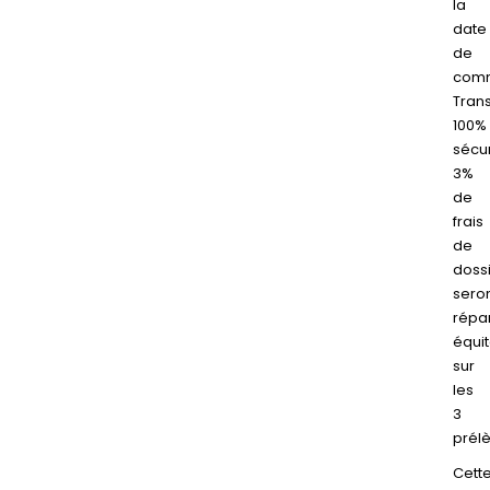
la
date
de
com
Tran
100%
sécu
3%
de
frais
de
doss
sero
répar
équi
sur
les
3
prél
Cett