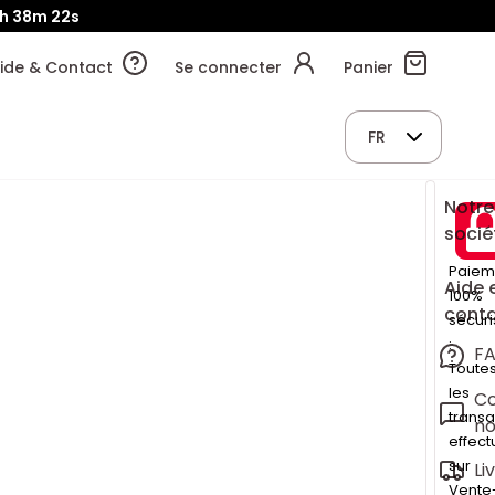
h
38m
20s
ide & Contact
Se connecter
Panier
FR
Notre
socié
Paiem
Aide 
100%
cont
sécuri
:
F
Toute
les
Co
transa
no
effec
sur
Li
Vente