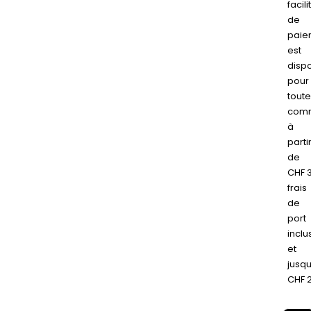
facili
de
paie
est
disp
pour
tout
com
à
parti
de
CHF 
frais
de
port
inclu
et
jusqu
CHF 2