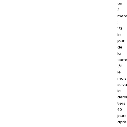
en
3
mens
:
1/3
le
jour
de
la
com
1/3
le
mois
suiva
le
dern
tiers
60
jours
aprè