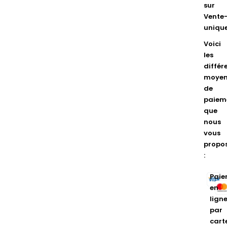
sur
Vente
unique
Voici
les
différ
moyen
de
paiem
que
nous
vous
propo
:
Paie
en
lign
par
cart