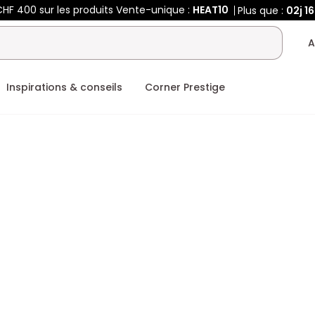
HF 400 sur les produits Vente-unique :
HEAT10
Plus que :
02j
16
A
Inspirations & conseils
Corner Prestige