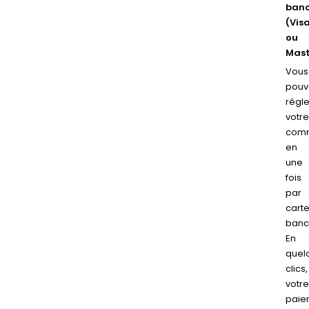
banc
(Vis
ou
Mast
Vous
pouv
régle
votr
com
en
une
fois
par
cart
banc
En
quel
clics,
votr
paie