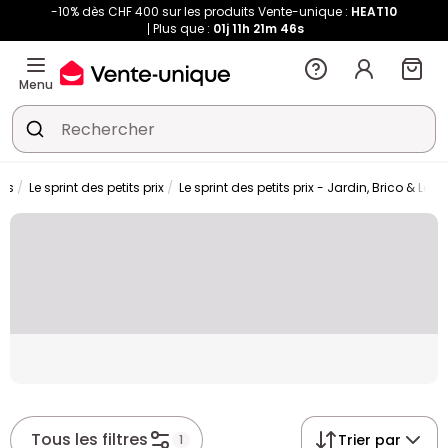
-10% dès CHF 400 sur les produits Vente-unique :
HEAT10
Plus que :
01j
11h
21m
46s
Menu
ons
Le sprint des petits prix
Le sprint des petits prix - Jardin, Brico & Loisi
Placeholder
Tous les filtres
Trier par
1