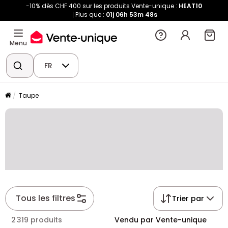
-10% dès CHF 400 sur les produits Vente-unique :
HEAT10
Plus que :
01j
06h
53m
48s
Menu
FR
Taupe
Tous les filtres
Trier par
2 319 produits
Vendu par Vente-unique