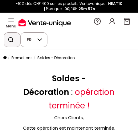
-10% dès CHF 400 sur les produits Vente-unique :
HEAT10
Plus que :
00j
10h
25m
57s
Menu
FR
Promotions
Soldes - Décoration
Soldes -
Décoration
:
opération
terminée !
Chers Clients,
Cette opération est maintenant terminée.