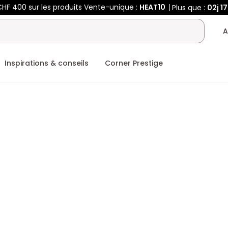
HF 400 sur les produits Vente-unique :
HEAT10
Plus que :
02j
17
A
Inspirations & conseils
Corner Prestige