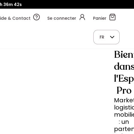
h
36m
42s
ide & Contact
Se connecter
Panier
FR
Bie
dan
l'Es
Pro
Market
logisti
mobili
: un
parten