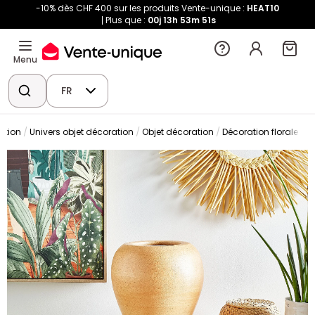
-10% dès CHF 400 sur les produits Vente-unique :
HEAT10
Plus que :
00j
13h
53m
50s
Menu
FR
ation
Univers objet décoration
Objet décoration
Décoration florale
V