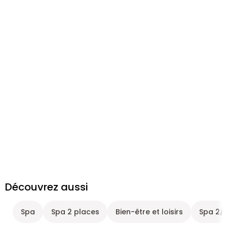
Découvrez aussi
Spa
Spa 2 places
Bien-être et loisirs
Spa 2/