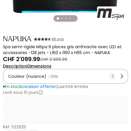
NAPUKA
88 avis
Spa semi-rigide MSpa 6 places gris anthracite avec LED et
accessoires -128 jets - L160 x l160 x H65 cm - NAPUKA
CHF 2'099.99
CHF 2'499.99
Description
Dimensions
Couleur (nuance) :
Gris
2
En stock
Livraison offerte
Quantité limitée
Livré sous 10 jours
Réf. 522625