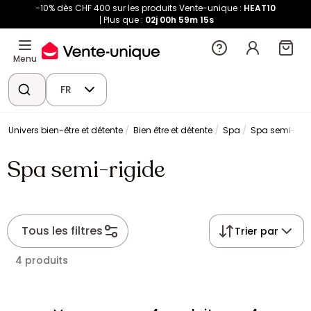
-10% dès CHF 400 sur les produits Vente-unique :
HEAT10
Plus que :
02j
00h
59m
14s
Menu
FR
Univers bien-être et détente
Bien être et détente
Spa
Spa semi-rigi
Spa semi-rigide
Tous les filtres
Trier par
4 produits