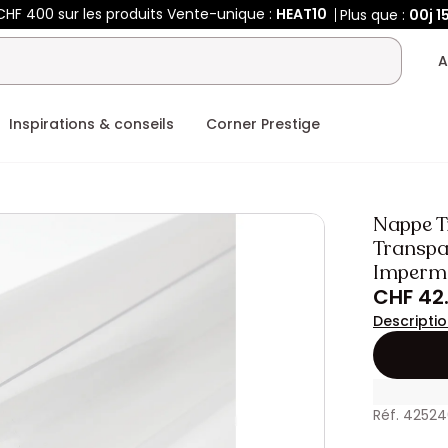
CHF 400 sur les produits Vente-unique :
HEAT10
Plus que :
00j
1
A
Inspirations & conseils
Corner Prestige
Nappe T
Transpa
Impermé
CHF 42
Descripti
Réf. 42524