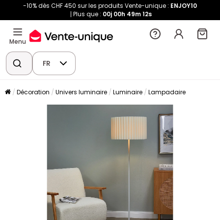
-10% dès CHF 450 sur les produits Vente-unique :
ENJOY10
Plus que :
00j
00h
49m
12s
Menu
FR
Décoration
Univers luminaire
Luminaire
Lampadaire