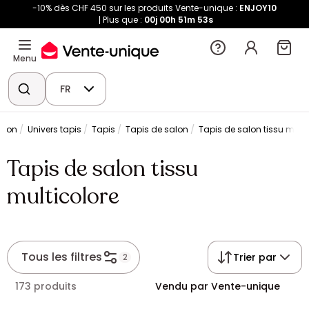
-10% dès CHF 450 sur les produits Vente-unique :
ENJOY10
Plus que :
00j
00h
51m
52s
Menu
FR
asson
Univers tapis
Tapis
Tapis de salon
Tapis de salon tissu multi
Tapis de salon tissu
multicolore
Tous les filtres
Trier par
2
173 produits
Vendu par Vente-unique