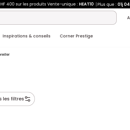
HF 400 sur les produits Vente-unique :
HEAT10
Plus que :
01j
04
A
Inspirations & conseils
Corner Prestige
reiller
 les filtres