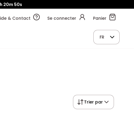
h
20m
50s
ide & Contact
Se connecter
Panier
FR
Trier par