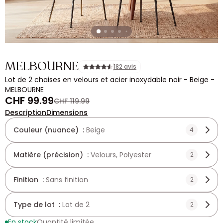
MELBOURNE
182 avis
Lot de 2 chaises en velours et acier inoxydable noir - Beige -
MELBOURNE
CHF 99.99
CHF 119.99
Description
Dimensions
Couleur (nuance) :
Beige
4
Matière (précision) :
Velours, Polyester
2
Finition :
Sans finition
2
Type de lot :
Lot de 2
2
En stock
Quantité limitée