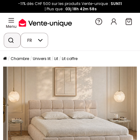
-11% dès CHF 500 sur les produits Vente-unique :
SUN11
Plus que :
03j
18h
42m
57s
Menu
FR
Chambre
Univers lit
Lit
Lit coffre