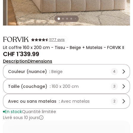
FORVIK
1177 avis
Lit coffre 160 x 200 cm - Tissu - Beige + Matelas - FORVIK II
CHF 1'339.99
Description
Dimensions
Couleur (nuance) :
Beige
4
Taille (couchage) :
160 x 200 cm
3
Avec ou sans matelas :
Avec matelas
2
En stock
Quantité limitée
Livré sous 10 jours