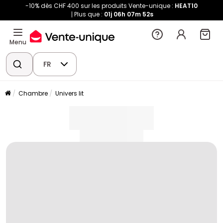
-10% dès CHF 400 sur les produits Vente-unique :
HEAT10
Plus que :
01j
06h
07m
52s
Menu
FR
Chambre
Univers lit
placeholder
placeholder