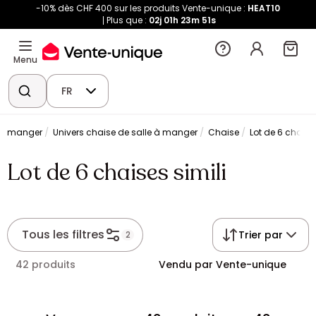
-10% dès CHF 400 sur les produits Vente-unique :
HEAT10
Plus que :
02j
01h
23m
51s
Menu
FR
 à manger
Univers chaise de salle à manger
Chaise
Lot de 6 chaises
Lot de 6 chaises simili
Tous les filtres
Trier par
2
42 produits
Vendu par Vente-unique