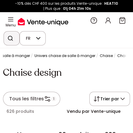
-10% dès CHF 400 sur les produits Vente-unique :
HEAT10
Plus que :
01j
04h
21m
10s
Menu
FR
e salle à manger
Univers chaise de salle à manger
Chaise
Chaise 
Chaise design
Tous les filtres
Trier par
1
626 produits
Vendu par Vente-unique