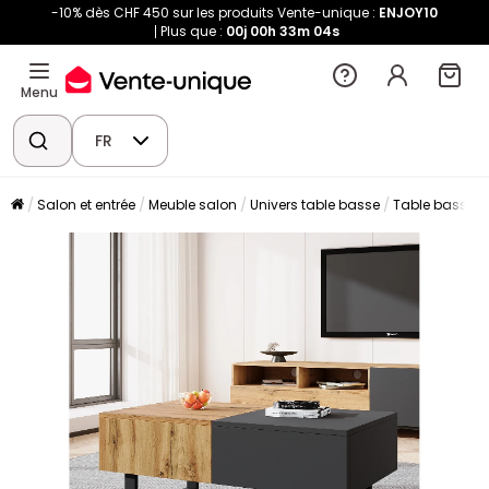
-10% dès CHF 450 sur les produits Vente-unique :
ENJOY10
Plus que :
00j
00h
33m
04s
Menu
FR
Salon et entrée
Meuble salon
Univers table basse
Table basse