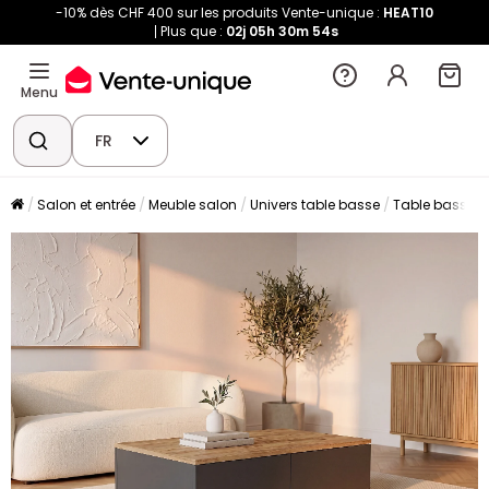
-10% dès CHF 400 sur les produits Vente-unique :
HEAT10
Plus que :
02j
05h
30m
53s
Menu
FR
Salon et entrée
Meuble salon
Univers table basse
Table basse