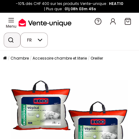
-10% dès CHF 400 sur les produits Vente-unique :
HEAT10
Plus que :
01j
08h
03m
45s
Menu
FR
Chambre
Accessoire chambre et literie
Oreiller