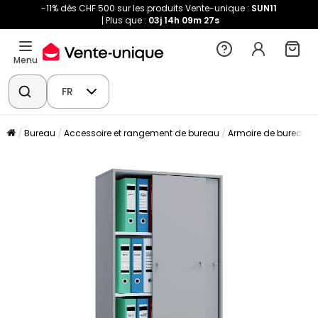
-11% dès CHF 500 sur les produits Vente-unique :
SUN11
Plus que :
03j
14h
09m
27s
Menu
FR
Bureau
Accessoire et rangement de bureau
Armoire de bureau