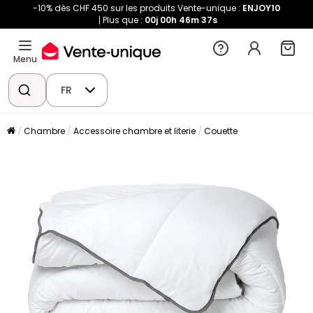
-10% dès CHF 450 sur les produits Vente-unique :
ENJOY10
Plus que :
00j
00h
46m
37s
Menu
FR
Chambre
Accessoire chambre et literie
Couette