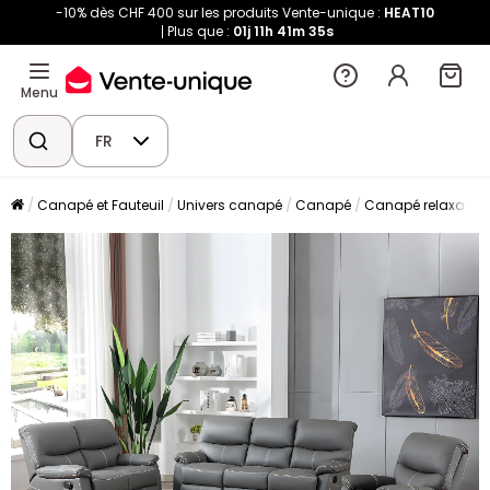
-10% dès CHF 400 sur les produits Vente-unique :
HEAT10
Plus que :
01j
11h
41m
34s
Menu
FR
Canapé et Fauteuil
Univers canapé
Canapé
Canapé relaxation