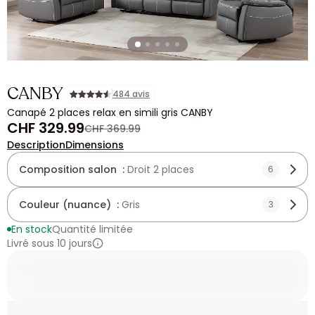
CANBY
484 avis
Canapé 2 places relax en simili gris CANBY
CHF 329.99
CHF 369.99
Description
Dimensions
Composition salon :
Droit 2 places
6
Couleur (nuance) :
Gris
3
En stock
Quantité limitée
Livré sous 10 jours