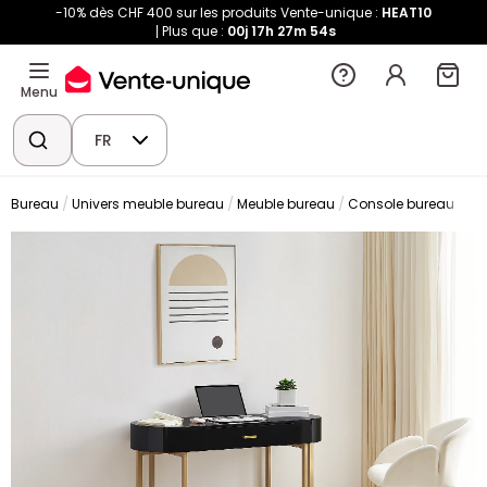
-10% dès CHF 400 sur les produits Vente-unique :
HEAT10
Plus que :
00j
17h
27m
54s
Menu
FR
Bureau
Univers meuble bureau
Meuble bureau
Console bureau