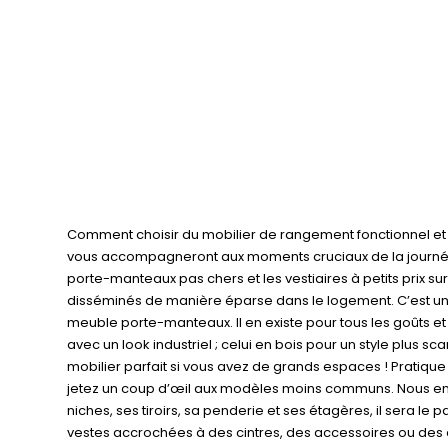
Comment choisir du mobilier de rangement fonctionnel et 
vous accompagneront aux moments cruciaux de la journée : l
porte-manteaux pas chers et les vestiaires à petits prix 
disséminés de manière éparse dans le logement. C’est un
meuble porte-manteaux. Il en existe pour tous les goûts e
avec un look industriel ; celui en bois pour un style plus 
mobilier parfait si vous avez de grands espaces ! Pratique
jetez un coup d’œil aux modèles moins communs. Nous en av
niches, ses tiroirs, sa penderie et ses étagères, il sera 
vestes accrochées à des cintres, des accessoires ou des c