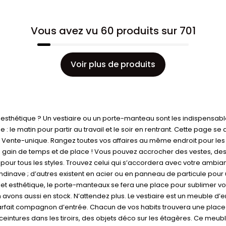
Vous avez vu 60 produits sur 701
Voir plus de produits
esthétique ? Un vestiaire ou un porte-manteau sont les indispensabl
e matin pour partir au travail et le soir en rentrant. Cette page se 
sur Vente-unique. Rangez toutes vos affaires au même endroit pour les
 gain de temps et de place ! Vous pouvez accrocher des vestes, de
t pour tous les styles. Trouvez celui qui s’accordera avec votre am
scandinave ; d’autres existent en acier ou en panneau de particule pou
 et esthétique, le porte-manteaux se fera une place pour sublimer vot
ons aussi en stock. N’attendez plus. Le vestiaire est un meuble d’en
le parfait compagnon d’entrée. Chacun de vos habits trouvera une plac
eintures dans les tiroirs, des objets déco sur les étagères. Ce meu