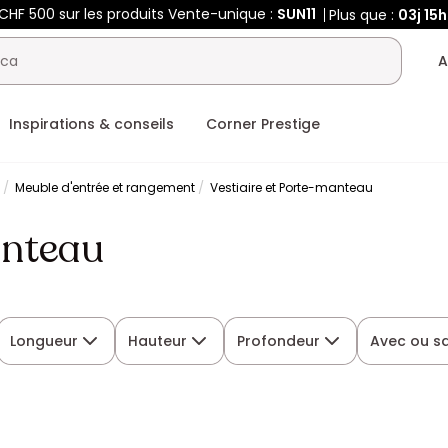
 CHF 500 sur les produits Vente-unique :
SUN11
Plus que :
03j
15h
A
Inspirations & conseils
Corner Prestige
t
Meuble d'entrée et rangement
Vestiaire et Porte-manteau
anteau
Longueur
Hauteur
Profondeur
Avec ou sa