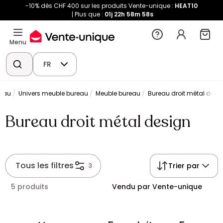
-10% dès CHF 400 sur les produits Vente-unique :
HEAT10
Plus que :
01j
22h
58m
58s
Menu
FR
eau
Univers meuble bureau
Meuble bureau
Bureau droit métal desi
Bureau droit métal design
Tous les filtres
Trier par
3
5 produits
Vendu par Vente-unique