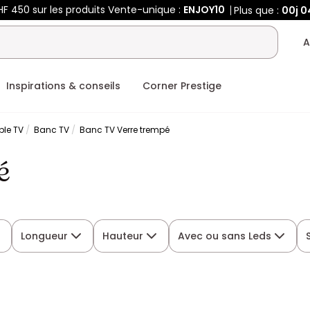
F 450 sur les produits Vente-unique :
ENJOY10
Plus que :
00j
0
A
Inspirations & conseils
Corner Prestige
ble TV
Banc TV
Banc TV Verre trempé
é
Longueur
Hauteur
Avec ou sans Leds