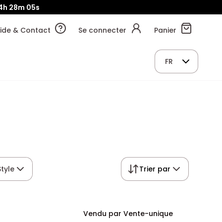
4h
28m
04s
ide & Contact
Se connecter
Panier
FR
Style
Trier par
Vendu par Vente-unique