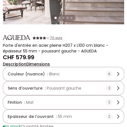
AGUEDA
70 avis
Porte d'entrée en acier pleine H207 x L100 cm blanc -
épaisseur 55 mm - poussant gauche - AGUEDA
CHF 579.99
Description
Dimensions
Couleur (nuance) :
Blanc
4
Sens d'ouverture :
Poussant gauche
3
Finition :
Mat
2
Epaisseur de l’ouvrant :
55 mm
2
En stock
Quantité limitée