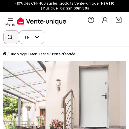
-10% dès CHF 400 sur les produits Vente-unique :
HEAT10
Plus que :
02j
22h
09m
30s
Menu
FR
Bricolage
Menuiserie
Porte d'entrée