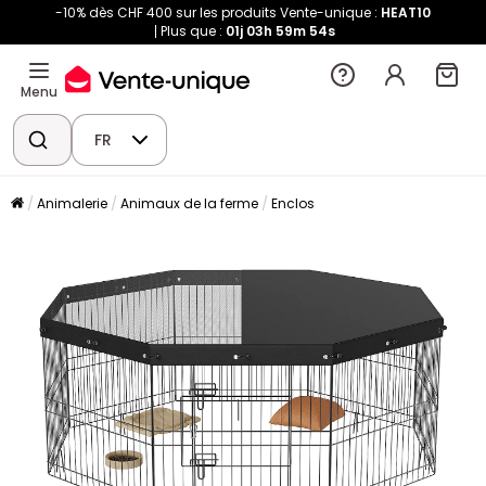
-10% dès CHF 400 sur les produits Vente-unique :
HEAT10
Plus que :
01j
03h
59m
54s
Menu
FR
Animalerie
Animaux de la ferme
Enclos