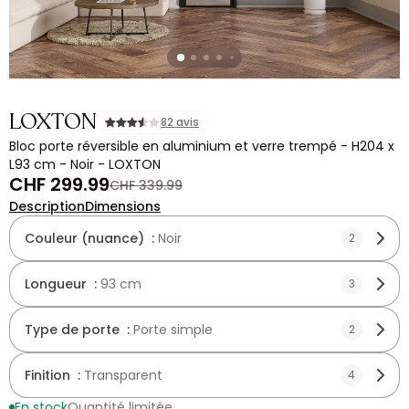
LOXTON
82 avis
Bloc porte réversible en aluminium et verre trempé - H204 x
L93 cm - Noir - LOXTON
CHF 299.99
CHF 339.99
Description
Dimensions
Couleur (nuance) :
Noir
2
Longueur :
93 cm
3
Type de porte :
Porte simple
2
Finition :
Transparent
4
En stock
Quantité limitée