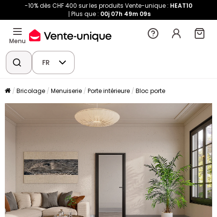
-10% dès CHF 400 sur les produits Vente-unique :
HEAT10
Plus que :
00j
07h
49m
09s
Menu
FR
Bricolage
Menuiserie
Porte intérieure
Bloc porte