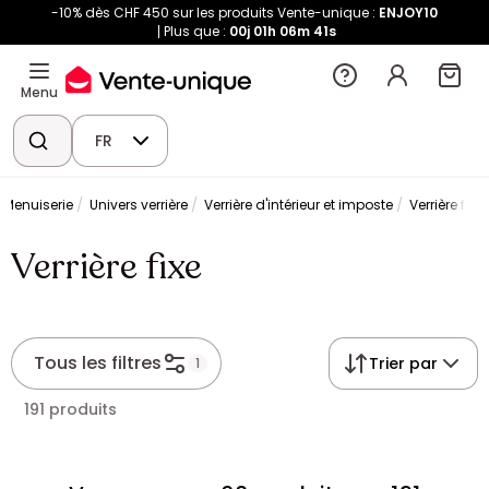
-10% dès CHF 450 sur les produits Vente-unique :
ENJOY10
Plus que :
00j
01h
06m
40s
Menu
FR
Menuiserie
Univers verrière
Verrière d'intérieur et imposte
Verrière fixe
Verrière fixe
Tous les filtres
Trier par
1
191 produits