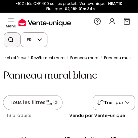
-10% dès CHF 400 sur les produits Vente-unique :
HEAT10
Plus que :
02j
18h
01m
34s
Menu
FR
ur et extérieur
Revêtement mural
Panneau mural
Panneau mural b
Panneau mural blanc
Tous les filtres
Trier par
2
16 produits
Vendu par Vente-unique